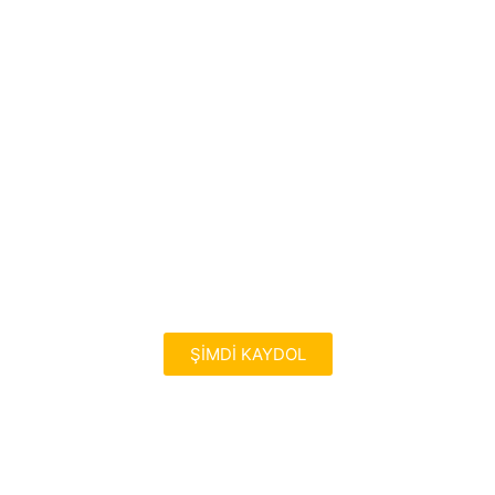
HEDEFLERİN İÇİN
ŞİMDİ HAREKETE
GEÇ!
ŞİMDİ KAYDOL