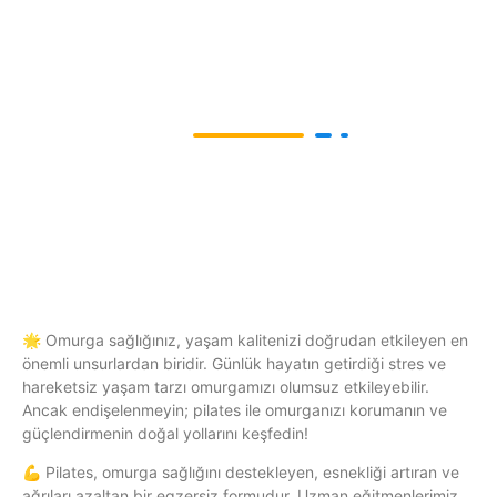
PROBLEMLERİNDE
PILATES EĞİTMENLİĞİ
🌟 Omurga sağlığınız, yaşam kalitenizi doğrudan etkileyen en
önemli unsurlardan biridir. Günlük hayatın getirdiği stres ve
hareketsiz yaşam tarzı omurgamızı olumsuz etkileyebilir.
Ancak endişelenmeyin; pilates ile omurganızı korumanın ve
güçlendirmenin doğal yollarını keşfedin!
💪 Pilates, omurga sağlığını destekleyen, esnekliği artıran ve
ağrıları azaltan bir egzersiz formudur. Uzman eğitmenlerimiz