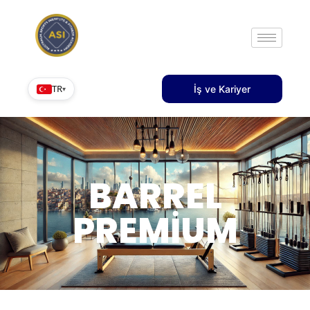
TR
İş ve Kariyer
▾
BARREL
PREMIUM