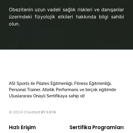
Obezitenin uzun vadeli sağlık riskleri ve danışanlar
üzerindeki fizyolojik etkileri hakkında bilgi sahibi
olun.
ASI Sports ile Pilates Eğitmenliği, Fitness Eğitmenliği,
Personal Trainer, Atletik Performans ve birçok eğitimde
Uluslararası Onaylı Sertifikaya sahip ol!
© 2024 Created
BY KAYA
Hızlı Erişim
Sertifika Programları