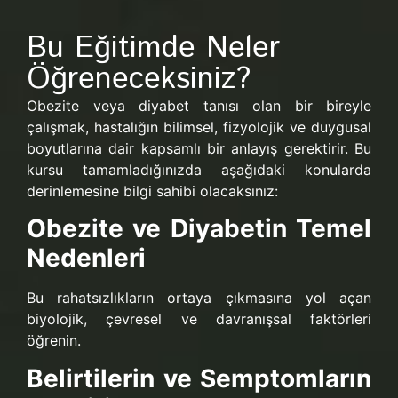
Bu Eğitimde Neler
Öğreneceksiniz?
Obezite veya diyabet tanısı olan bir bireyle
çalışmak, hastalığın bilimsel, fizyolojik ve duygusal
boyutlarına dair kapsamlı bir anlayış gerektirir. Bu
kursu tamamladığınızda aşağıdaki konularda
derinlemesine bilgi sahibi olacaksınız:
Obezite ve Diyabetin Temel
Nedenleri
Bu rahatsızlıkların ortaya çıkmasına yol açan
biyolojik, çevresel ve davranışsal faktörleri
öğrenin.
Belirtilerin ve Semptomların