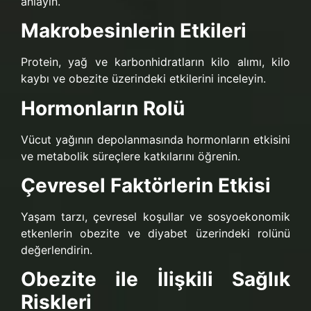
anlayın.
Makrobesinlerin Etkileri
Protein, yağ ve karbonhidratların kilo alımı, kilo
kaybı ve obezite üzerindeki etkilerini inceleyin.
Hormonların Rolü
Vücut yağının depolanmasında hormonların etkisini
ve metabolik süreçlere katkılarını öğrenin.
Çevresel Faktörlerin Etkisi
Yaşam tarzı, çevresel koşullar ve sosyoekonomik
etkenlerin obezite ve diyabet üzerindeki rolünü
değerlendirin.
Obezite ile İlişkili Sağlık
Riskleri