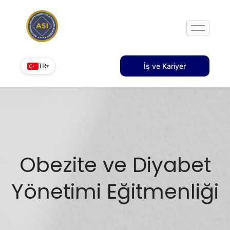
TR
İş ve Kariyer
▾
Obezite ve Diyabet
Yönetimi Eğitmenliği