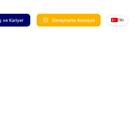
TR
ş ve Kariyer
Danışmanla Konuşun
▾