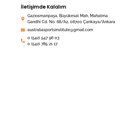
İletişimde Kalalım
Gaziosmanpaşa, Büyükesat Mah, Mahatma
Gandhi Cd. No: 68/A2, 06700 Çankaya/Ankara
australiasportsinstitute@gmail.com
0 (542) 547 96 03
0 (542) 785 21 17